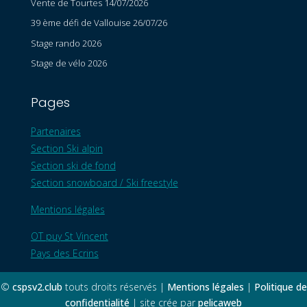
Vente de Tourtes 14/07/2026
39 ème défi de Vallouise 26/07/26
Stage rando 2026
Stage de vélo 2026
Pages
Partenaires
Section Ski alpin
Section ski de fond
Section snowboard / Ski freestyle
Mentions légales
OT puy St Vincent
Pays des Ecrins
©
cspsv2.club
touts droits réservés |
Mentions légales
|
Politique de
confidentialité
| site crée par
pelicaweb