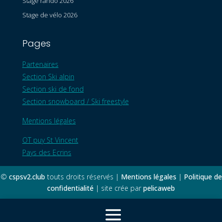
Stage rando 2026
Stage de vélo 2026
Pages
Partenaires
Section Ski alpin
Section ski de fond
Section snowboard / Ski freestyle
Mentions légales
OT puy St Vincent
Pays des Ecrins
©
cspsv2.club
touts droits réservés |
Mentions légales
|
Politique de
confidentialité
| site crée par
pelicaweb