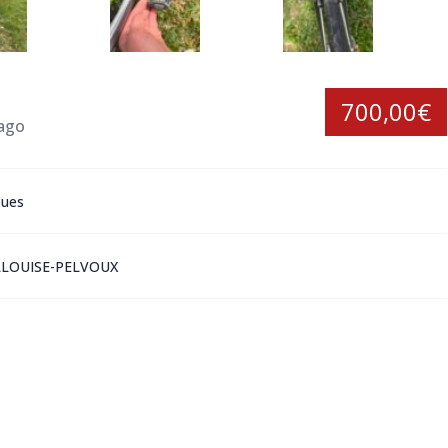
700,00€
 ago
oues
LOUISE-PELVOUX