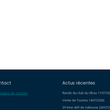
ntact
Actus récentes
Rando du club du 08 au 11/07/26
ulaire de contact
Vente de Tourtes 14/07/2026
39 ème défi de Vallouise 26/07/2