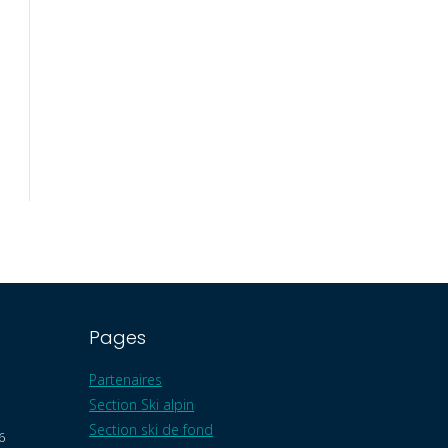
Pages
Partenaires
Section Ski alpin
Section ski de fond
6