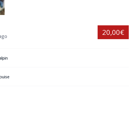
20,00€
 ago
alpin
louise