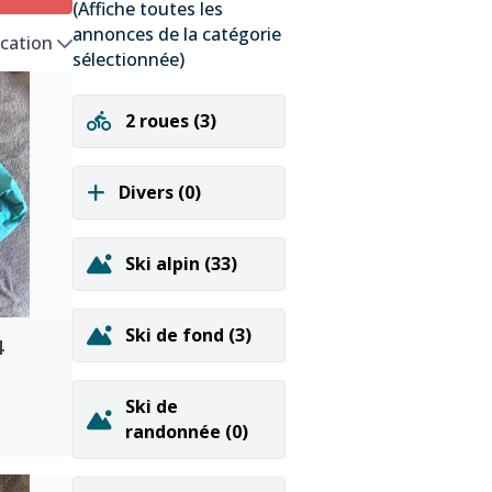
(Affiche toutes les
annonces de la catégorie
ication
sélectionnée)
2 roues
(3)
Divers
(0)
Ski alpin
(33)
Ski de fond
(3)
4
Ski de
randonnée
(0)