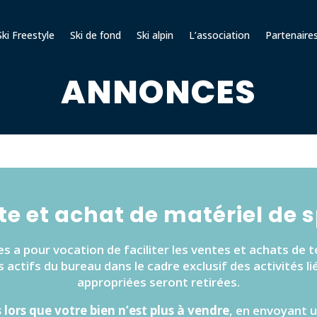
ki Freestyle
Ski de fond
Ski alpin
L’association
Partenaire
ANNONCES
e et achat de matériel de 
s a pour vocation de faciliter les ventes et achats de t
 actifs du bureau dans le cadre exclusif des activités l
appropriées seront retirées.
 lors que votre bien n’est plus à vendre
, en envoyant u