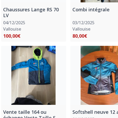
Chaussures Lange RS 70
Combi intégrale
LV
04/12/2025
03/12/2025
Vallouise
Vallouise
100,00€
80,00€
Vente taille 164 ou
Softshell neuve 12 
échange Veste Taille S