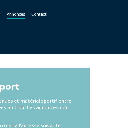
s
Annonces
Contact
sport
enues et matériel sportif entre
iées au Club. Les annonces non
n mail à l’adresse suivante