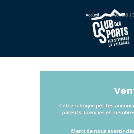
Accueil
Snowboard | S
Vent
Cette rubrique petites annonce
parents, licenciés et membres
Merci de nous avertir dès